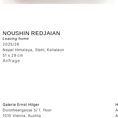
NOUSHIN REDJAIAN
Leaving home
2025/26
Nepal Himalaya, Stahl, Kalialaun
51 x 29 cm
Anfrage
Galerie Ernst Hilger
H
Dorotheergasse 5/ 1. floor
A
1010 Vienna, Austria
A