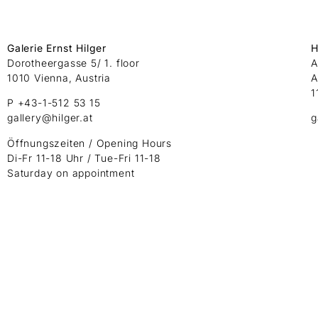
Galerie Ernst Hilger
H
Dorotheergasse 5/ 1. floor
A
1010 Vienna, Austria
A
1
P +43-1-512 53 15
gallery@hilger.at
g
Öffnungszeiten / Opening Hours
Di-Fr 11-18 Uhr / Tue-Fri 11-18
Saturday on appointment