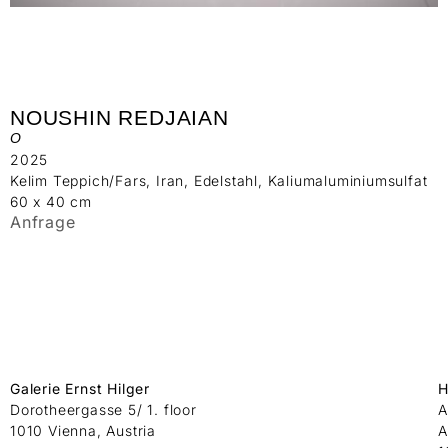
NOUSHIN REDJAIAN
O
2025
Kelim Teppich/Fars, Iran, Edelstahl, Kaliumaluminiumsulfat
60 x 40 cm
Anfrage
Galerie Ernst Hilger
H
Dorotheergasse 5/ 1. floor
A
1010 Vienna, Austria
A