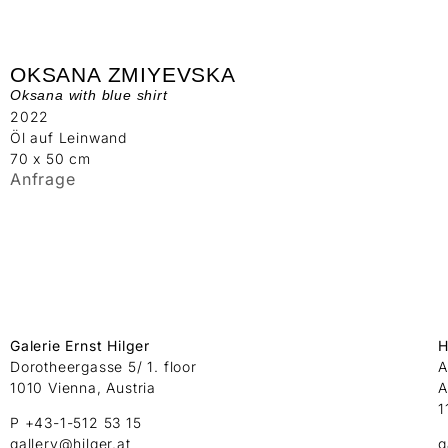
OKSANA ZMIYEVSKA
Oksana with blue shirt
2022
Öl auf Leinwand
70 x 50 cm
Anfrage
Galerie Ernst Hilger
H
Dorotheergasse 5/ 1. floor
A
1010 Vienna, Austria
A
1
P +43-1-512 53 15
gallery@hilger.at
g