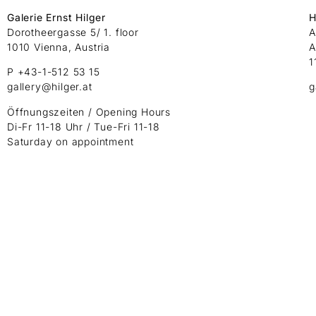
Galerie Ernst Hilger
H
Dorotheergasse 5/ 1. floor
A
1010 Vienna, Austria
A
1
P +43-1-512 53 15
gallery@hilger.at
g
Öffnungszeiten / Opening Hours
Di-Fr 11-18 Uhr / Tue-Fri 11-18
Saturday on appointment