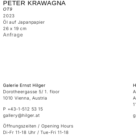
PETER KRAWAGNA
OT9
2023
Öl auf Japanpapier
26 x 19 cm
Anfrage
Galerie Ernst Hilger
H
Dorotheergasse 5/ 1. floor
A
1010 Vienna, Austria
A
1
P +43-1-512 53 15
gallery@hilger.at
g
Öffnungszeiten / Opening Hours
Di-Fr 11-18 Uhr / Tue-Fri 11-18