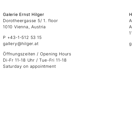
Galerie Ernst Hilger
H
Dorotheergasse 5/ 1. floor
A
1010 Vienna, Austria
A
1
P +43-1-512 53 15
gallery@hilger.at
g
Öffnungszeiten / Opening Hours
Di-Fr 11-18 Uhr / Tue-Fri 11-18
Saturday on appointment