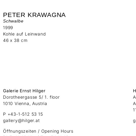
PETER KRAWAGNA
Schwalbe
1999
Kohle auf Leinwand
46 x 38 cm
Galerie Ernst Hilger
H
Dorotheergasse 5/ 1. floor
A
1010 Vienna, Austria
A
1
P +43-1-512 53 15
gallery@hilger.at
g
Öffnungszeiten / Opening Hours