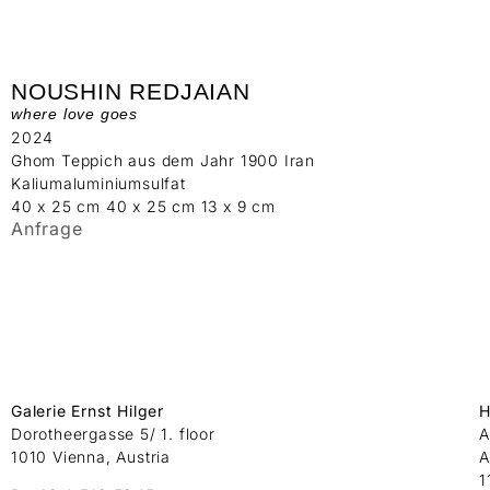
NOUSHIN REDJAIAN
where love goes
2024
Ghom Teppich aus dem Jahr 1900 Iran
Kaliumaluminiumsulfat
40 x 25 cm 40 x 25 cm 13 x 9 cm
Anfrage
Galerie Ernst Hilger
H
Dorotheergasse 5/ 1. floor
A
1010 Vienna, Austria
A
1