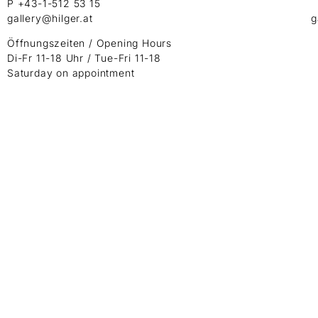
P +43-1-512 53 15
gallery@hilger.at
g
Öffnungszeiten / Opening Hours
Di-Fr 11-18 Uhr / Tue-Fri 11-18
Saturday on appointment