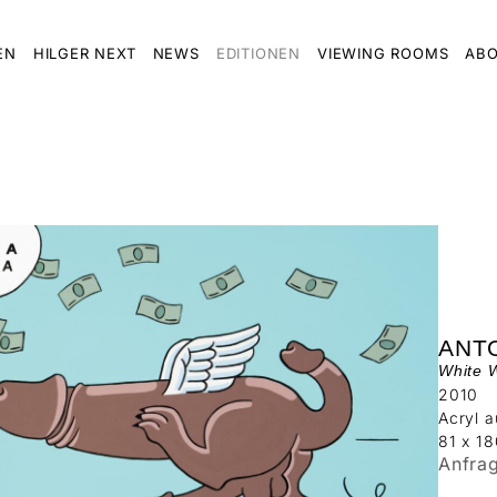
EN
HILGER NEXT
NEWS
EDITIONEN
VIEWING ROOMS
ABO
ANT
White 
2010
Acryl 
81 x 1
Anfra