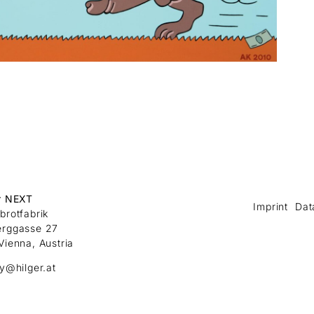
r NEXT
Imprint
Dat
brotfabrik
erggasse 27
Vienna, Austria
ry@hilger.at