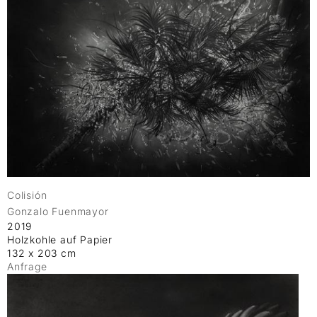
Colisión
Gonzalo Fuenmayor
2019
Holzkohle auf Papier
132 x 203 cm
Anfrage