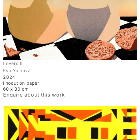
Lovers II
Eva Yurková
2024
linocut on paper
60 x 80 cm
Enquire about this work