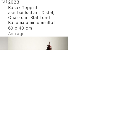
lfat
2023
Kasak Teppich
aserbaidschan, Distel,
Quarzuhr, Stahl und
Kaliumaluminiumsulfat
60 x 40 cm
Anfrage
where love goes