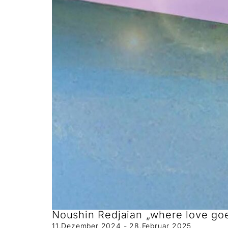
Noushin Redjaian „where love go
11.Dezember 2024 - 28.Februar 2025