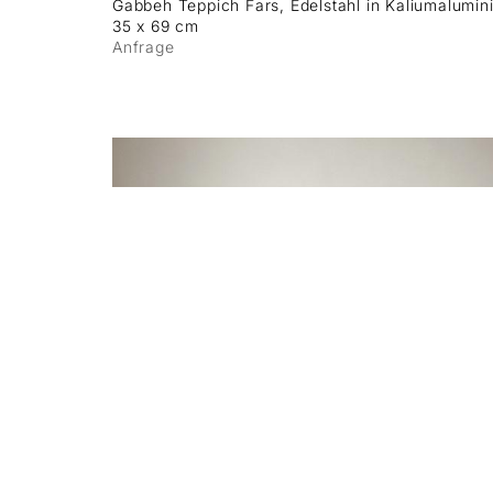
Gabbeh Teppich Fars, Edelstahl in Kaliumalumin
35 x 69 cm
Anfrage
green eyes