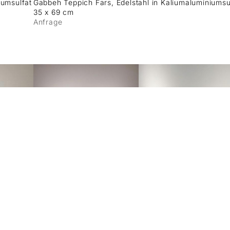
iumsulfat
Gabbeh Teppich Fars, Edelstahl in Kaliumaluminiumsu
35 x 69 cm
Anfrage
emotional II
emotional I