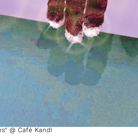
es“ @ Café Kandl